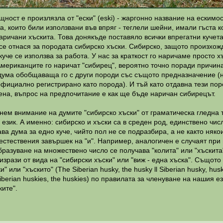
ъщност е произлязла от "ески" (eski) - жаргонно название на ескимо
а, които били използвани във впряг - теглели шейни, имали гъста 
наричани хъскита. Това донякъде поставяло всички впрегатни кучет
 се отнася за породата сибирско хъски. Сибирско, защото произхож
куче се използва за работа. У нас за краткост го наричаме просто х
мериканците го наричат "сибирец", вероятно точно поради причина
- дума обобщаваща го с други породи със същото предназначение (
 официално регистрирано като порода). И тъй като отдавна тези пор
ена, въпрос на предпочитание е как ще бъде наричан сибирецът.
ем внимание на думите "сибирско хъски" от граматическа гледна т
език. А именно: сибирско и хъски са в среден род, единствено числ
ава дума за едно куче, чийто пол не се подразбира, а не както няк
стествения завършек на "и". Например, аналогичен е случаят при
бразуване на множествено число се получава "колита" или "хъскита
зрази от вида на "сибирски хъски" или "виж - една хъска". Същото 
" или "хъскито" (The Siberian husky, the husky ll Siberian husky, hu
iberian huskies, the huskies) по правилата за членуване на нашия е
ките".