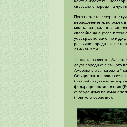
Както е известно и неоспор
свързана с народа на чукчит
През неолита северните куче
периодичните кръстоски с в
своята същност, това опред
способно да оцелее в този 
усъвършенствало, че и до дн
различни породи - каквито в
лайките и т.н.
Треската за злато в Аляска
други породи със същото пр
Америка става неговата "но
Официалното начало се сла
бива публикуван през април
федерация по кинология
(F
съвпада дума по дума с този
(понякога сериозно).