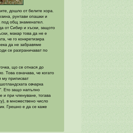
сите, дошло от белите хора.
козина, рунтави опашки и
а под общ знаменател.
да от Сибир и хъски, защото
ъски, макар това да не е
та, че го конкретизира
нека да не забравяме
оди се разграничават по
очка, що се отнася до
о. Това означава, че когато
ои му приписват
 шотландската овчарка
". Ето защо напълно
е и при членуване, тогава
sky), в множествено число
зик. Грешно е да се каже