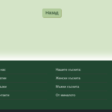
Назад
 нас
Нашите хъскита:
атии
Женски хъскита
ъзки
Мъжки хъскита
нтакти
От миналото