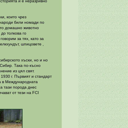
Историята и е неразривно
ки, които чрез
 народи били номади по
ното домашно животно
 до толкова го
говорим за тях, като за
 елкхундът, шпицовете ,
ибирското хъски, но и но
Сибир. Така по-късно
нение из цял свят.
1930 г. Първият и стандарт
на в Международната
на тази порода днес
чават от тези на FCI