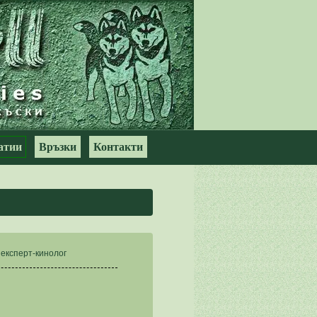
атии
Връзки
Контакти
експерт-кинолог