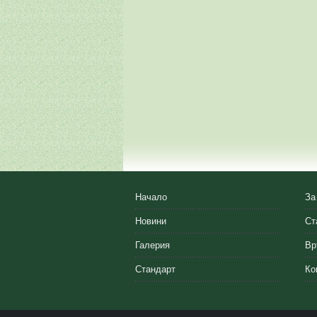
Начало
За
Новини
Ст
Галерия
Вр
Стандарт
Ко