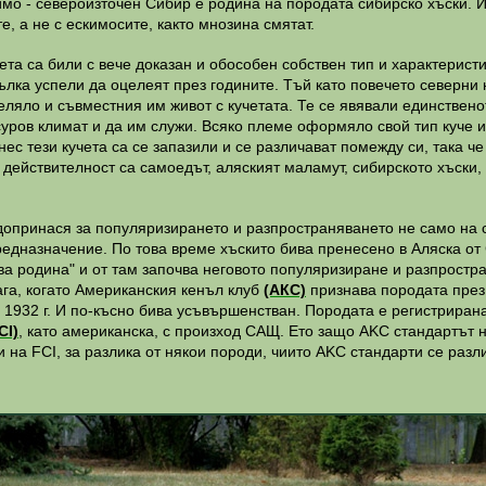
имо - североизточен Сибир е родина на породата сибирско хъски. 
е, а не с ескимосите, както мнозина смятат.
та са били с вече доказан и обособен собствен тип и характеристи
ълка успели да оцелеят през годините. Тъй като повечето северни
еляло и съвместния им живот с кучетата. Те се явявали единстве
суров климат и да им служи. Всяко племе оформяло свой тип куче и
ес тези кучета са се запазили и се различават помежду си, така че 
 действителност са самоедът, аляският маламут, сибирското хъски,
 допринася за популяризирането и разпространяването не само на с
едназначение. По това време хъскито бива пренесено в Аляска от 
ва родина" и от там започва неговото популяризиране и разпростра
га, когато Американския кенъл клуб
(АКС)
признава породата през 
 1932 г. И по-късно бива усъвършенстван. Породата е регистрира
CI)
, като американска, с произход САЩ. Ето защо AKC стандартът 
 на FCІ, за разлика от някои породи, чиито AKC стандарти се разли