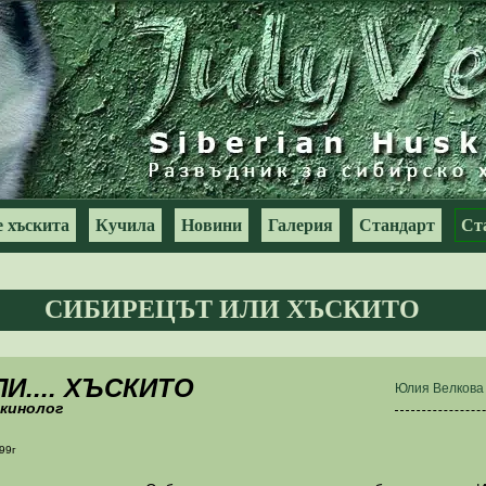
 хъскита
Кучила
Новини
Галерия
Стандарт
Ст
СИБИРЕЦЪТ ИЛИ ХЪСКИТО
И.... ХЪСКИТО
Юлия Велкова 
кинолог
99
г