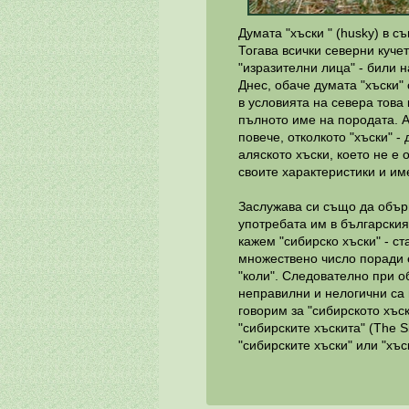
Думата "хъски " (husky) в с
Тогава всички северни кучет
"изразителни лица" - били 
Днес, обаче думата "хъски"
в условията на севера това 
пълното име на породата. А
повече, отколкото "хъски" 
аляското хъски, което не е
своите характеристики и им
Заслужава си също да обърн
употребата им в българския 
кажем "сибирско хъски" - ст
множествено число поради е
"коли". Следователно при о
неправилни и нелогични са и
говорим за "сибирското хъски
"сибирските хъскита" (The S
"сибирските хъски" или "хъс