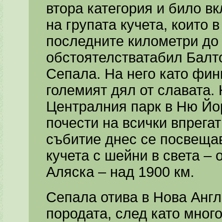
втора категория и било в
на групата кучета, които 
последните километри до 
обстоятелстватабил Балто,
Сепала. На него като фи
големият дял от славата. 
Централния парк в Ню Йор
почести на всички впрега
събитие днес се посвещав
кучета с шейни в света –
Аляска – над 1900 км.
Сепала отива в Нова Англ
породата, след като много