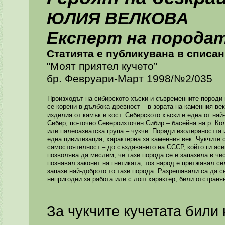
ЮЛИЯ ВЕЛКОВА
Експерт на породат
Статията е публикувана в списа
"Моят приятел кучето”
бр. Февруари-Март 1998/№2/035
Произходът на сибирското хъски и съвременните породи 
се корени в дълбока древност – в зората на каменния век
изделия от камък и кост. Сибирското хъски е една от най
Сибир, по-точно Североизточен Сибир – басейна на р. К
или палеоазиатска група – чукчи. Поради изолираността
една цивилизация, характерна за каменния век. Чукчите 
самостоятелност – до създаването на СССР, който ги ас
позволява да мислим, че тази порода се е запазила в чис
познавал законит на гнетиката, тоз народ е притжавал с
запази най-доброто то тази порода. Разрешавали са да с
непригодни за работа или с лош характер, били отстраня
За чукчите кучетата били