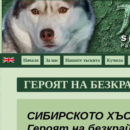
Начало
За нас
Нашите хъскита
Кучила
ГЕРОЯТ НА БЕЗК
СИБИРСКОТО ХЪ
Героят на безкра