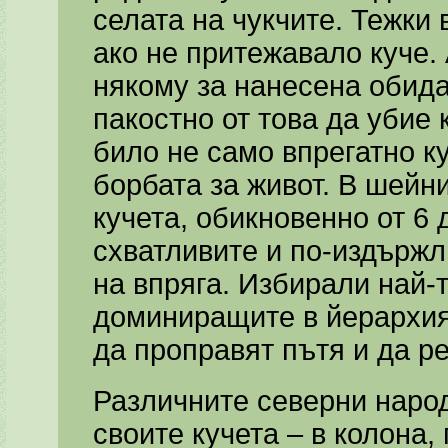
селата на чукчите. Тежки
ако не притежавало куче.
някому за нанесена обид
пакостно от това да убие 
било не само впрегатно к
борбата за живот. В шейн
кучета, обикновенно от 6 
схватливите и по-издържл
на впряга. Избирали най-
доминиращите в йерархият
да проправят пътя и да р
Различните северни народ
своите кучета – в колона,