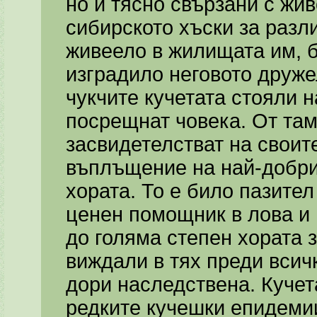
но и тясно свързани с жи
сибирското хъски за разл
живеело в жилищата им, б
изградило неговото друж
чукчите кучетата стояли н
посрещнат човека. От там
засвидетелстват на своите
въплъщение на най-добри
хората. То е било пазител
ценен помощник в лова и 
до голяма степен хората з
виждали в тях преди всич
дори наследствена. Кучета
редките кучешки епидеми