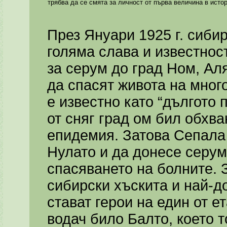
трябва да се смята за личност от първа величина в исто
През Януари 1925 г. сиби
голяма слава и известнос
за серум до град Ном, Аля
да спасят живота на мног
е известно като “дългото 
от сняг град ом бил обхв
епидемия. Затова Сепала 
Нулато и да донесе серум
спасяването на болните. 
сибирски хъскита и най-до
стават герои на един от е
водач било Балто, което т