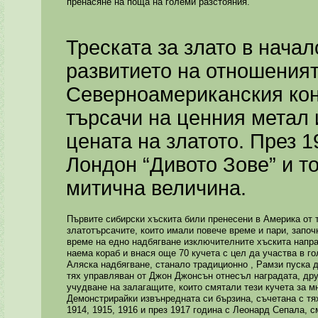
пренасяне на поща на големи разстояния.
Треската за злато в начал
развитието на отношения
Северноамериканския кон
търсачи на ценния метал 
цената на златото. През 1
Лондон “Дивото Зове” и то
митична величина.
Първите сибирски хъскита били пренесени в Америка от 
златотърсачите, които имали повече време и пари, запо
време на едно надбягване изключителните хъскита напра
наема кораб и внася още 70 кучета с цел да участва в го
Аляска надбягване, станало традиционно , Рамзи пуска д
тях управляван от Джон Джонсън отнесъл наградата, друг
учудване на залагащите, които смятали тези кучета за м
Демонстрирайки извънредната си бързина, съчетана с т
1914, 1915, 1916 и през 1917 година с Леонард Сепала, с