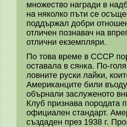
множество награди в надб
на няколко пъти се осъще
поддържал добри отношени
отличен познавач на впре
отлични екземпляри.
По това време в СССР по
оставала в сянка. По-го
ловните руски лайки, кои
Американците били въоду
обърнали заслуженото вн
Клуб признава породата пр
официален стандарт. Аме
създаден през 1938 г. Про