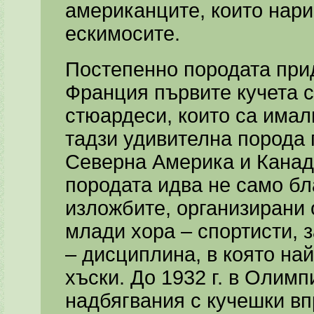
американците, които нари
ескимосите.
Постепенно породата при
Франция първите кучета са
стюардеси, които са имал
тадзи удивителна порода 
Северна Америка и Канада
породата идва не само бл
изложбите, организирани 
млади хора – спортисти, 
– дисциплина, в която на
хъски. До 1932 г. в Олимп
надбягвания с кучешки вп