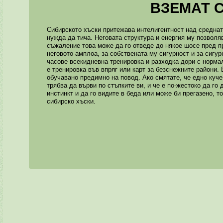
ВЗЕМАТ 
Сибирското хъски притежава интелигентност над среднат
нужда да тича. Неговата структура и енергия му позволя
съжаление това може да го отведе до някое шосе пред п
неговото амплоа, за собствената му сигурност и за сигур
часове всекидневна тренировка и разходка дори с норм
е тренировка във впряг или карт за безснежните райони.
обучавано предимно на повод. Ако смятате, че едно куче
трябва да върви по стъпките ви, и че е по-жестоко да го
инстинкт и да го видите в беда или може би прегазено, т
сибирско хъски.