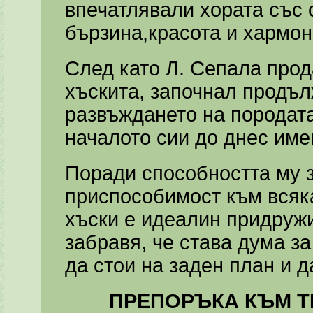
впечатлявали хората със 
бързина,красота и хармон
След като Л. Сепала прод
хъскита, започнал продъл
развъждането на породата
началото сии до днес имен
Поради способността му 
приспособимост към всяк
хъски е идеалин придружи
забравя, че става дума за
да стои на заден план и 
ПРЕПОРЪКА КЪМ Т