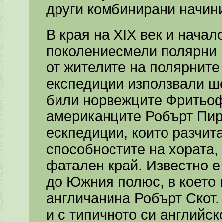
други комбинирани начин
В края на XIX век и начал
поколениесмели полярни и
от жителите на полярните
експедиции използвали ше
били норвежците Фритьоф
американците Робърт Пири
ескпедиции, които разчита
способностите на хората,
фатален край. Известно е 
до Южния полюс, в което
англичанина Робърт Скот.
и с типичното си английс