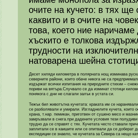
очите на кучето: в тях щ
каквито и в очите на чове
това, което ние наричаме
хъскито е толкова издърж
трудности на изключителн
натоварена шейна стотиц
Десет хиляди километра в полярната нощ изминава руска
северните райони, които обаче никога не са предприемал
издържат всички изпитания на природните стихии – снежн
пориви на вятъра.Случвало се да изминат стотици киломе
понякога с дни не слагали залък в устата си.
Тежък бил животътна кучетата: краката им се наранявали
се разболявали и умирали. Изгладнелите кучета, които 
храна, т.нар. пемикан, приготвен от сушено месо и мазни
замръзвали в снега.при дадените условия тези полудиви
трудно да се справят с тях. Кучетата често ставали при
заплитали се в каишите или се опитвали да се доберат 
експедиции се знаело, че кучетата за Севера са нещо ка