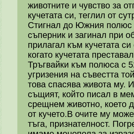
животните и чувство за о
кучетата си, теглил от сут
Стигнал до Южния полюс 
съперник и загинал при о
прилагал към кучетата си
когато кучетата преставал
Тръгвайки към полюса с 52
угризения на съвестта той
това спасява живота му. 
същият, който писал в ме
срещнем животно, което д
от кучето.В очите му може
тъга, признателност. Пог
имаме монопола за изразя