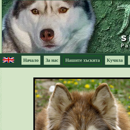
Начало
За нас
Нашите хъскита
Кучила