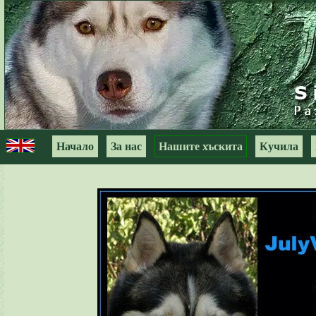
Начало
За нас
Нашите хъскита
Кучила