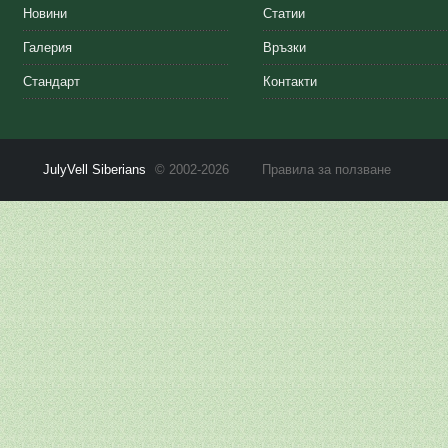
Новини
Статии
Галерия
Връзки
Стандарт
Контакти
JulyVell Siberians
© 2002-2026
Правила за ползване