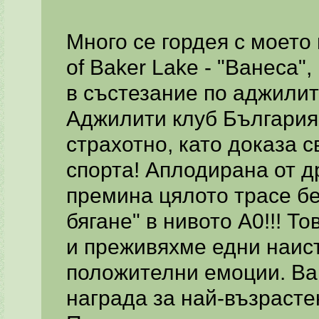
Много се гордея с моето
of Baker Lake - "Ванеса",
в състезание по аджили
Аджилити клуб България! 
страхотно, като доказа с
спорта! Аплодирана от д
премина цялото трасе без
бягане" в нивото А0!!! Т
и преживяхме едни наис
положителни емоции. Ва
награда за най-възрасте