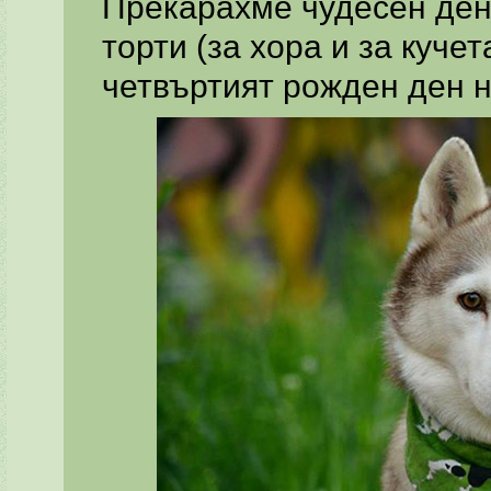
Прекарахме чудесен ден 
торти (за хора и за куче
четвъртият рожден ден н