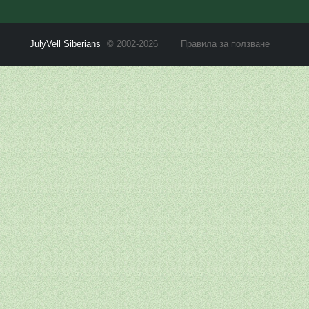
JulyVell Siberians
© 2002-2026
Правила за ползване