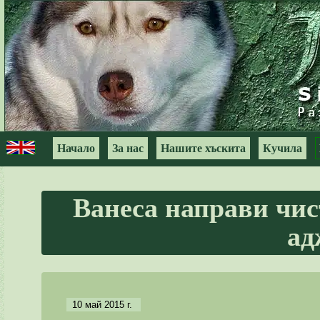
Начало
За нас
Нашите хъскита
Кучила
Ванеса направи чис
ад
10 май 2015 г.