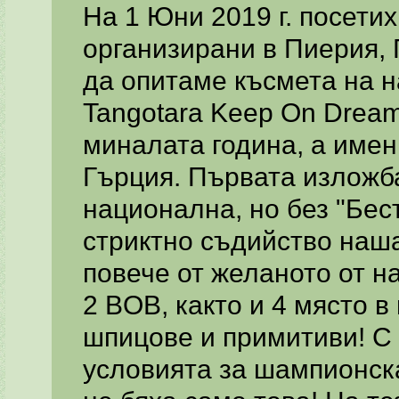
На 1 Юни 2019 г. посети
организирани в Пиерия, 
да опитаме късмета на н
Tangotara Keep On Dream
миналата година, а имен
Гърция. Първата изложб
национална, но без "Бес
стриктно съдийство наша
повече от желаното от н
2 BOB, както и 4 място в
шпицове и примитиви! С 
условията за шампионска