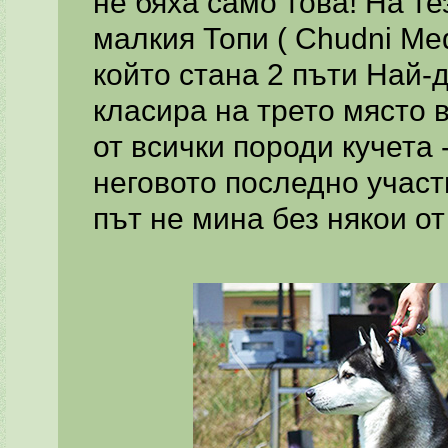
не бяха само това! На т
малкия Топи ( Chudni Med
който стана 2 пъти Най-
класира на трето място 
от всички породи кучета -
неговото последно участ
път не мина без някои от