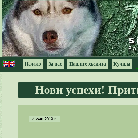
Начало
За нас
Нашите хъскита
Кучила
Нови успехи! Прит
4 юни 2019 г.