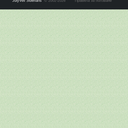
JulyVell Siberians
© 2002-2026
Правила за ползване