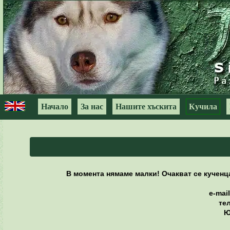
Начало
За нас
Нашите хъскита
Кучила
В момента нямаме малки! Очакват се кученца
e-mail
тел
Ю