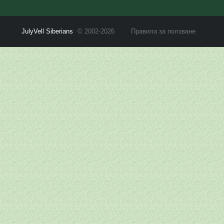
JulyVell Siberians
© 2002-2026
Правила за ползване